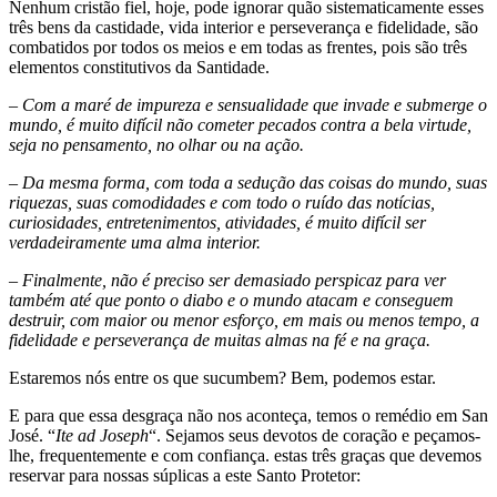
Nenhum cristão fiel, hoje, pode ignorar quão sistematicamente esses
três bens da castidade, vida interior e perseverança e fidelidade, são
combatidos por todos os meios e em todas as frentes, pois são três
elementos constitutivos da Santidade.
– Com a maré de impureza e sensualidade que invade e submerge o
mundo, é muito difícil não cometer pecados contra a bela virtude,
seja no pensamento, no olhar ou na ação.
– Da mesma forma, com toda a sedução das coisas do mundo, suas
riquezas, suas comodidades e com todo o ruído das notícias,
curiosidades, entretenimentos, atividades, é muito difícil ser
verdadeiramente uma alma interior.
– Finalmente, não é preciso ser demasiado perspicaz para ver
também até que ponto o diabo e o mundo atacam e conseguem
destruir, com maior ou menor esforço, em mais ou menos tempo, a
fidelidade e perseverança de muitas almas na fé e na graça.
Estaremos nós entre os que sucumbem? Bem, podemos estar.
E para que essa desgraça não nos aconteça, temos o remédio em San
José. “
Ite ad Joseph
“. Sejamos seus devotos de coração e peçamos-
lhe, frequentemente e com confiança. estas três graças que devemos
reservar para nossas súplicas a este Santo Protetor: