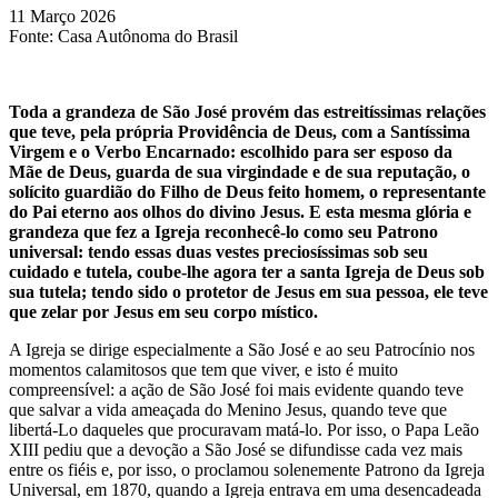
11 Março 2026
Fonte:
Casa Autônoma do Brasil
Toda a grandeza de São José provém das estreitíssimas relações
que teve, pela própria Providência de Deus, com a Santíssima
Virgem e o Verbo Encarnado: escolhido para ser esposo da
Mãe de Deus, guarda de sua virgindade e de sua reputação, o
solícito guardião do Filho de Deus feito homem, o representante
do Pai eterno aos olhos do divino Jesus. E esta mesma glória e
grandeza que fez a Igreja reconhecê-lo como seu Patrono
universal: tendo essas duas vestes preciosíssimas sob seu
cuidado e tutela, coube-lhe agora ter a santa Igreja de Deus sob
sua tutela; tendo sido o protetor de Jesus em sua pessoa, ele teve
que zelar por Jesus em seu corpo místico.
A Igreja se dirige especialmente a São José e ao seu Patrocínio nos
momentos calamitosos que tem que viver, e isto é muito
compreensível: a ação de São José foi mais evidente quando teve
que salvar a vida ameaçada do Menino Jesus, quando teve que
libertá-Lo daqueles que procuravam matá-lo. Por isso, o Papa Leão
XIII pediu que a devoção a São José se difundisse cada vez mais
entre os fiéis e, por isso, o proclamou solenemente Patrono da Igreja
Universal, em 1870, quando a Igreja entrava em uma desencadeada