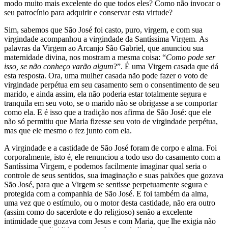
modo muito mais excelente do que todos eles? Como não invocar o
seu patrocínio para adquirir e conservar esta virtude?
Sim, sabemos que São José foi casto, puro, virgem, e com sua
virgindade acompanhou a virgindade da Santíssima Virgem. As
palavras da Virgem ao Arcanjo São Gabriel, que anunciou sua
maternidade divina, nos mostram a mesma coisa: “
Como pode ser
isso, se não conheço varão algum
?”. É uma Virgem casada que dá
esta resposta. Ora, uma mulher casada não pode fazer o voto de
virgindade perpétua em seu casamento sem o consentimento de seu
marido, e ainda assim, ela não poderia estar totalmente segura e
tranquila em seu voto, se o marido não se obrigasse a se comportar
como ela. E é isso que a tradição nos afirma de São José: que ele
não só permitiu que Maria fizesse seu voto de virgindade perpétua,
mas que ele mesmo o fez junto com ela.
A virgindade e a castidade de São José foram de corpo e alma. Foi
corporalmente, isto é, ele renunciou a todo uso do casamento com a
Santíssima Virgem, e podemos facilmente imaginar qual seria o
controle de seus sentidos, sua imaginação e suas paixões que gozava
São José, para que a Virgem se sentisse perpetuamente segura e
protegida com a companhia de São José. E foi também da alma,
uma vez que o estímulo, ou o motor desta castidade, não era outro
(assim como do sacerdote e do religioso) senão a excelente
intimidade que gozava com Jesus e com Maria, que lhe exigia não