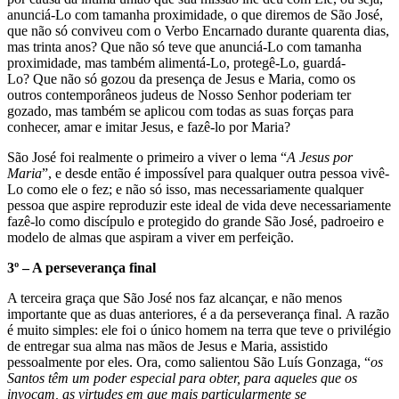
anunciá-Lo com tamanha proximidade, o que diremos de São José,
que não só conviveu com o Verbo Encarnado durante quarenta dias,
mas trinta anos? Que não só teve que anunciá-Lo com tamanha
proximidade, mas também alimentá-Lo, protegê-Lo, guardá-
Lo? Que não só gozou da presença de Jesus e Maria, como os
outros contemporâneos judeus de Nosso Senhor poderiam ter
gozado, mas também se aplicou com todas as suas forças para
conhecer, amar e imitar Jesus, e fazê-lo por Maria?
São José foi realmente o primeiro a viver o lema “
A Jesus por
Maria
”, e desde então é impossível para qualquer outra pessoa vivê-
Lo como ele o fez; e não só isso, mas necessariamente qualquer
pessoa que aspire reproduzir este ideal de vida deve necessariamente
fazê-lo como discípulo e protegido do grande São José, padroeiro e
modelo de almas que aspiram a viver em perfeição.
3º – A perseverança final
A terceira graça que São José nos faz alcançar, e não menos
importante que as duas anteriores, é a da perseverança final. A razão
é muito simples: ele foi o único homem na terra que teve o privilégio
de entregar sua alma nas mãos de Jesus e Maria, assistido
pessoalmente por eles. Ora, como salientou São Luís Gonzaga, “
os
Santos têm um poder especial para obter, para aqueles que os
invocam, as virtudes em que mais particularmente se