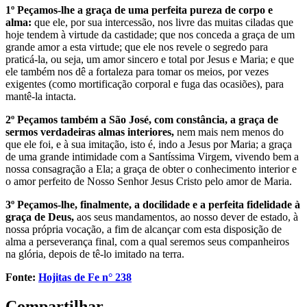
1º Peçamos-lhe a graça de uma perfeita pureza de corpo e
alma:
que ele, por sua intercessão, nos livre das muitas ciladas que
hoje tendem à virtude da castidade; que nos conceda a graça de um
grande amor a esta virtude; que ele nos revele o segredo para
praticá-la, ou seja, um amor sincero e total por Jesus e Maria; e que
ele também nos dê a fortaleza para tomar os meios, por vezes
exigentes (como mortificação corporal e fuga das ocasiões), para
mantê-la intacta.
2º Peçamos também a São José, com constância, a graça de
sermos verdadeiras almas interiores,
nem mais nem menos do
que ele foi, e à sua imitação, isto é, indo a Jesus por Maria; a graça
de uma grande intimidade com a Santíssima Virgem, vivendo bem a
nossa consagração a Ela; a graça de obter o conhecimento interior e
o amor perfeito de Nosso Senhor Jesus Cristo pelo amor de Maria.
3º Peçamos-lhe, finalmente, a docilidade e a perfeita fidelidade à
graça de Deus,
aos seus mandamentos, ao nosso dever de estado, à
nossa própria vocação, a fim de alcançar com esta disposição de
alma a perseverança final, com a qual seremos seus companheiros
na glória, depois de tê-lo imitado na terra.
Fonte:
Hojitas de Fe n° 238
Compartilhar