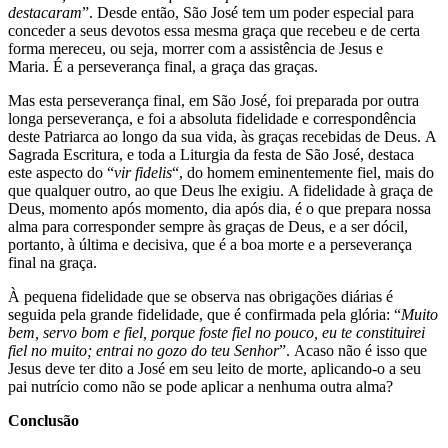
destacaram
”. Desde então, São José tem um poder especial para
conceder a seus devotos essa mesma graça que recebeu e de certa
forma mereceu, ou seja, morrer com a assistência de Jesus e
Maria. É a perseverança final, a graça das graças.
Mas esta perseverança final, em São José, foi preparada por outra
longa perseverança, e foi a absoluta fidelidade e correspondência
deste Patriarca ao longo da sua vida, às graças recebidas de Deus. A
Sagrada Escritura, e toda a Liturgia da festa de São José, destaca
este aspecto do “
vir fidelis
“, do homem eminentemente fiel, mais do
que qualquer outro, ao que Deus lhe exigiu. A fidelidade à graça de
Deus, momento após momento, dia após dia, é o que prepara nossa
alma para corresponder sempre às graças de Deus, e a ser dócil,
portanto, à última e decisiva, que é a boa morte e a perseverança
final na graça.
À pequena fidelidade que se observa nas obrigações diárias é
seguida pela grande fidelidade, que é confirmada pela glória: “
Muito
bem, servo bom e fiel, porque foste fiel no pouco, eu te constituirei
fiel no muito; entrai no gozo do teu Senhor
”. Acaso não é isso que
Jesus deve ter dito a José em seu leito de morte, aplicando-o a seu
pai nutrício como não se pode aplicar a nenhuma outra alma?
Conclusão