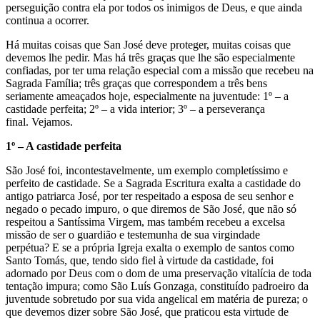
perseguição contra ela por todos os inimigos de Deus, e que ainda
continua a ocorrer.
Há muitas coisas que San José deve proteger, muitas coisas que
devemos lhe pedir. Mas há três graças que lhe são especialmente
confiadas, por ter uma relação especial com a missão que recebeu na
Sagrada Família; três graças que correspondem a três bens
seriamente ameaçados hoje, especialmente na juventude: 1º – a
castidade perfeita; 2º – a vida interior; 3º – a perseverança
final. Vejamos.
1º – A castidade perfeita
São José foi, incontestavelmente, um exemplo completíssimo e
perfeito de castidade. Se a Sagrada Escritura exalta a castidade do
antigo patriarca José, por ter respeitado a esposa de seu senhor e
negado o pecado impuro, o que diremos de São José, que não só
respeitou a Santíssima Virgem, mas também recebeu a excelsa
missão de ser o guardião e testemunha de sua virgindade
perpétua? E se a própria Igreja exalta o exemplo de santos como
Santo Tomás, que, tendo sido fiel à virtude da castidade, foi
adornado por Deus com o dom de uma preservação vitalícia de toda
tentação impura; como São Luís Gonzaga, constituído padroeiro da
juventude sobretudo por sua vida angelical em matéria de pureza; o
que devemos dizer sobre São José, que praticou esta virtude de