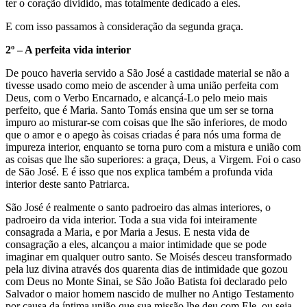
ter o coração dividido, mas totalmente dedicado a eles.
E com isso passamos à consideração da segunda graça.
2º – A perfeita vida interior
De pouco haveria servido a São José a castidade material se não a
tivesse usado como meio de ascender à uma união perfeita com
Deus, com o Verbo Encarnado, e alcançá-Lo pelo meio mais
perfeito, que é Maria. Santo Tomás ensina que um ser se torna
impuro ao misturar-se com coisas que lhe são inferiores, de modo
que o amor e o apego às coisas criadas é para nós uma forma de
impureza interior, enquanto se torna puro com a mistura e união com
as coisas que lhe são superiores: a graça, Deus, a Virgem. Foi o caso
de São José. E é isso que nos explica também a profunda vida
interior deste santo Patriarca.
São José é realmente o santo padroeiro das almas interiores, o
padroeiro da vida interior. Toda a sua vida foi inteiramente
consagrada a Maria, e por Maria a Jesus. E nesta vida de
consagração a eles, alcançou a maior intimidade que se pode
imaginar em qualquer outro santo. Se Moisés desceu transformado
pela luz divina através dos quarenta dias de intimidade que gozou
com Deus no Monte Sinai, se São João Batista foi declarado pelo
Salvador o maior homem nascido de mulher no Antigo Testamento
por causa da íntima união que sua missão lhe deu com Ele, ou seja,