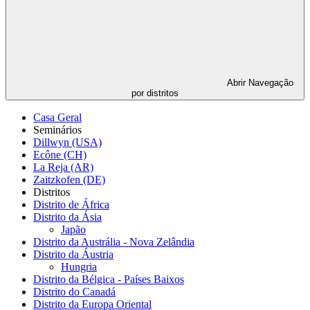
Abrir
Navegação
por distritos
Casa Geral
Seminários
Dillwyn (USA)
Ecône (CH)
La Reja (AR)
Zaitzkofen (DE)
Distritos
Distrito de África
Distrito da Ásia
Japão
Distrito da Austrália - Nova Zelândia
Distrito da Áustria
Hungria
Distrito da Bélgica - Países Baixos
Distrito do Canadá
Distrito da Europa Oriental