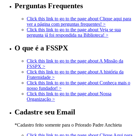
Perguntas Frequentes
Click this link to go to the page about
Clique aqui para
ver a página com perguntas frequentes!
>
Click this link to go to the page about
Veja se sua
pergunta já foi respondida na Biblioteca!
>
O que é a FSSPX
Click this link to go to the page about
A Missão da
FSSPX
>
Click this link to go to the page about
A história da
Fraternidade
>
Click this link to go to the page about
Conheça mais o
nosso fundador!
>
Click this link to go to the page about
Nossa
Organização
>
Cadastre seu Email
*Cadastro feito somente para o Priorado Padre Anchieta
Click this link to go to the page about
Clique Aqui para