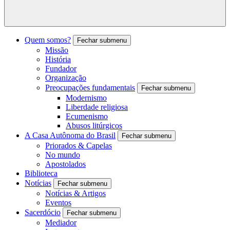
Quem somos?
Fechar submenu
Missão
História
Fundador
Organização
Preocupações fundamentais
Fechar submenu
Modernismo
Liberdade religiosa
Ecumenismo
Abusos litúrgicos
A Casa Autônoma do Brasil
Fechar submenu
Priorados & Capelas
No mundo
Apostolados
Biblioteca
Notícias
Fechar submenu
Notícias & Artigos
Eventos
Sacerdócio
Fechar submenu
Mediador