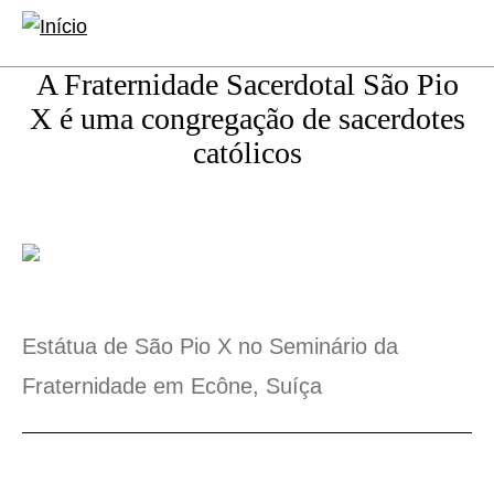
conteúdo
Abrir
Abrir
principal
formulário
a
A Fraternidade Sacerdotal São Pio
de
naveg
X é uma congregação de sacerdotes
pesquisa
princip
católicos
Estátua de São Pio X no Seminário da
Fraternidade em Ecône, Suíça