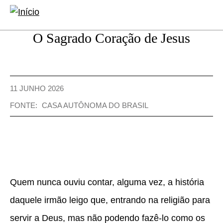
conteúdo
Abrir
Abrir
principal
formulário
a
O Sagrado Coração de Jesus
de
naveg
pesquisa
princip
11 JUNHO 2026
FONTE:
CASA AUTÔNOMA DO BRASIL
Quem nunca ouviu contar, alguma vez, a história
daquele irmão leigo que, entrando na religião para
servir a Deus, mas não podendo fazê-lo como os