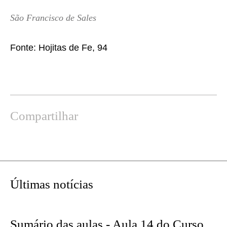
São Francisco de Sales
Fonte:
Hojitas de Fe, 94
Compartilhar
Mostrar
uma
Últimas notícias
versão
impressa
desta
Sumário das aulas - Aula 14 do Curso
página