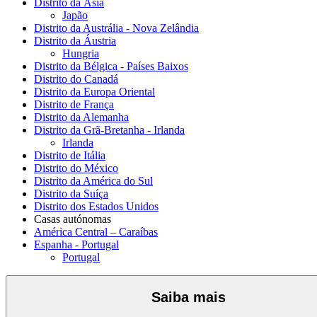
Distrito da Ásia
Japão
Distrito da Austrália - Nova Zelândia
Distrito da Áustria
Hungria
Distrito da Bélgica - Países Baixos
Distrito do Canadá
Distrito da Europa Oriental
Distrito de França
Distrito da Alemanha
Distrito da Grã-Bretanha - Irlanda
Irlanda
Distrito de Itália
Distrito do México
Distrito da América do Sul
Distrito da Suíça
Distrito dos Estados Unidos
Casas autónomas
América Central – Caraíbas
Espanha - Portugal
Portugal
Saiba mais