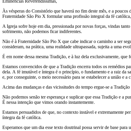
Eminências Reverendíssimas,
Às vésperas do Consistório que haverá no fim deste mês, e a poucos 
Fraternidade São Pio X formular uma profissão integral da fé católic
A Igreja sofre hoje em dia, pressionada por novas forças, vindas tanto
sofrimento, não podemos ficar indiferentes.
Não é à Fraternidade São Pio X que cabe indicar o caminho a ser segu
consideram, na prática, uma realidade ultrapassada, sujeita a uma ev
É em nome dessa mesma Tradição, e à luz dela exclusivamente, que for
Estamos convencidos de que a Tradição encerra todos os remédios pa
dela. A fé imutável e íntegra é o princípio, o fundamento e a raiz da 
e, por conseguinte, o meio necessário para se estabelecer a união e 
Acima das mudanças e das vicissitudes do tempo ergue-se a Tradição i
Não podemos senão ter esperança e suplicar que essa Tradição e a pur
É nessa intenção que vimos orando instantemente.
Estamos persuadidos de que, no contexto instável e extremamente perig
íntegra da fé católica.
Esperamos que um dia esse texto doutrinal possa servir de base para u