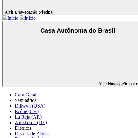
Abrir a navegação principal
Casa Autônoma do Brasil
Abrir
Navegação por di
Casa Geral
Seminários
Dillwyn (USA)
Ecône (CH)
La Reja (AR)
Zaitzkofen (DE)
Distritos
Distrito de África