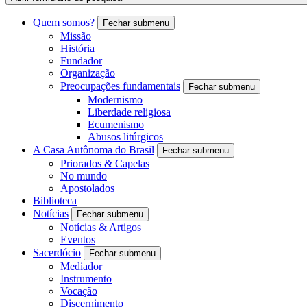
Quem somos?
Fechar submenu
Missão
História
Fundador
Organização
Preocupações fundamentais
Fechar submenu
Modernismo
Liberdade religiosa
Ecumenismo
Abusos litúrgicos
A Casa Autônoma do Brasil
Fechar submenu
Priorados & Capelas
No mundo
Apostolados
Biblioteca
Notícias
Fechar submenu
Notícias & Artigos
Eventos
Sacerdócio
Fechar submenu
Mediador
Instrumento
Vocação
Discernimento