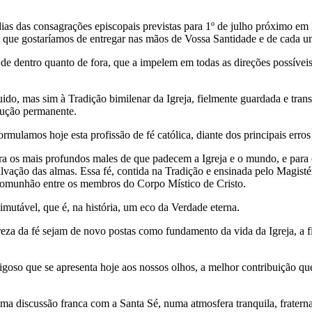
dias das consagrações episcopais previstas para 1º de julho próximo e
a, que gostaríamos de entregar nas mãos de Vossa Santidade e de cada u
 de dentro quanto de fora, que a impelem em todas as direções possíveis
ido, mas sim à Tradição bimilenar da Igreja, fielmente guardada e trans
olução permanente.
mulamos hoje esta profissão de fé católica, diante dos principais erros
ra os mais profundos males de que padecem a Igreja e o mundo, e para 
salvação das almas. Essa fé, contida na Tradição e ensinada pelo Magist
a comunhão entre os membros do Corpo Místico de Cristo.
mutável, que é, na história, um eco da Verdade eterna.
eza da fé sejam de novo postas como fundamento da vida da Igreja, a fi
oso que se apresenta hoje aos nossos olhos, a melhor contribuição que 
ma discussão franca com a Santa Sé, numa atmosfera tranquila, fraterna