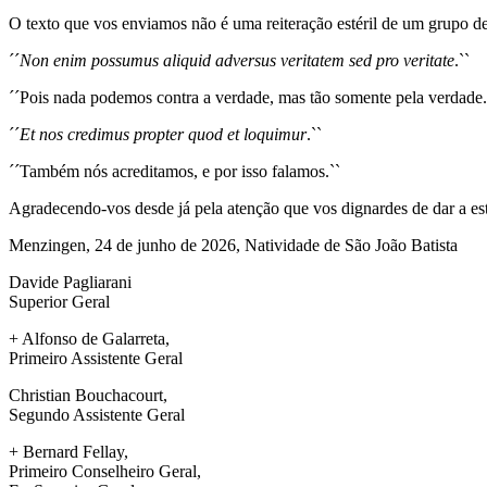
O texto que vos enviamos não é uma reiteração estéril de um grupo de s
´´
Non enim possumus aliquid adversus veritatem sed pro veritate
.``
´´Pois nada podemos contra a verdade, mas tão somente pela verdade.`
´´
Et nos credimus propter quod et loquimur
.``
´´Também nós acreditamos, e por isso falamos.``
Agradecendo-vos desde já pela atenção que vos dignardes de dar a este
Menzingen, 24 de junho de 2026, Natividade de São João Batista
Davide Pagliarani
Superior Geral
+ Alfonso de Galarreta,
Primeiro Assistente Geral
Christian Bouchacourt,
Segundo Assistente Geral
+ Bernard Fellay,
Primeiro Conselheiro Geral,