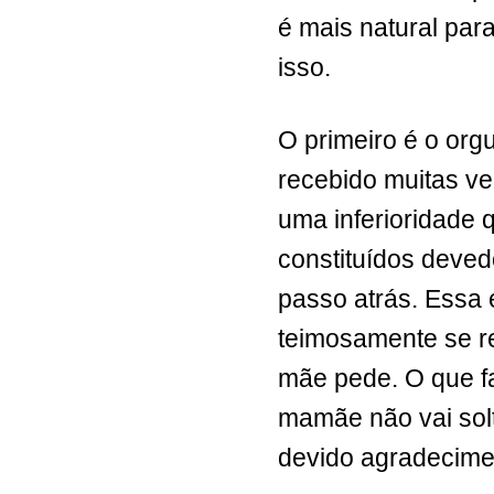
é mais natural par
isso.
O primeiro é o org
recebido muitas v
uma inferioridade
constituídos deve
passo atrás. Essa
teimosamente se r
mãe pede. O que f
mamãe não vai solt
devido agradecime