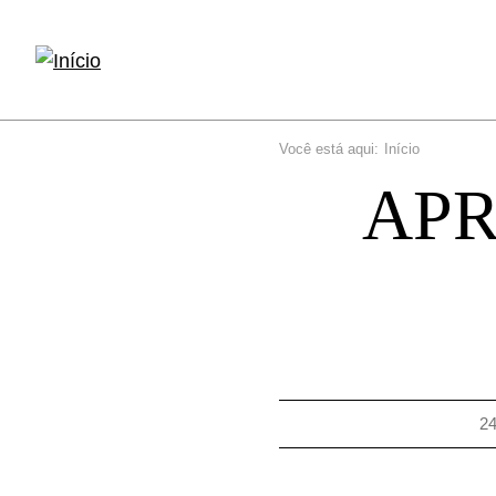
Você está aqui:
Início
Navegaç
APR
estrutural
2