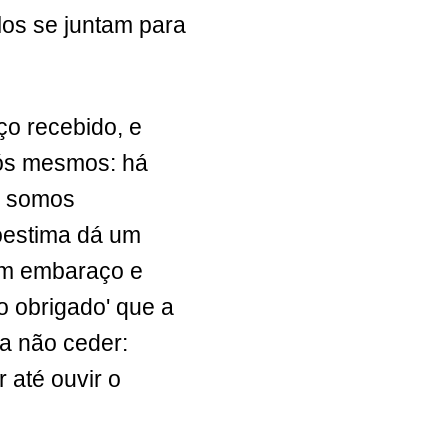
los se juntam para
ço recebido, e
nós mesmos: há
i somos
oestima dá um
tem embaraço e
 obrigado' que a
a não ceder:
 até ouvir o