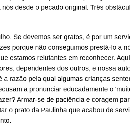
a nós desde o pecado original. Três obstácu
ulho. Se devemos ser gratos, é por um servi
ezes porque não conseguimos prestá-lo a 
 que estamos relutantes em reconhecer. Aqu
dores, dependentes dos outros, e nossa aut
 é a razão pela qual algumas crianças sen
ecusam a pronunciar educadamente o 'muito
azer? Armar-se de paciência e coragem par
ar o prato da Paulinha que acabou de servir
nto.