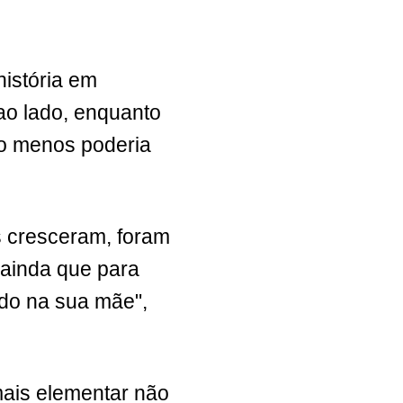
história em
ao lado, enquanto
ao menos poderia
s cresceram, foram
ainda que para
ado na sua mãe",
mais elementar não