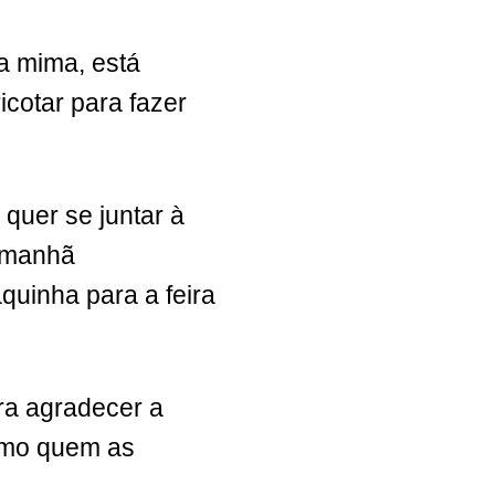
a mima, está
icotar para fazer
quer se juntar à
a manhã
uinha para a feira
ra agradecer a
esmo quem as