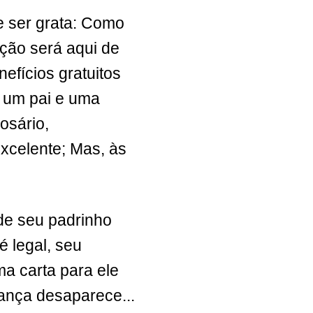
e ser grata: Como
ação será aqui de
efícios gratuitos
 um pai e uma
osário,
xcelente; Mas, às
 de seu padrinho
é legal, seu
ma carta para ele
ança desaparece...