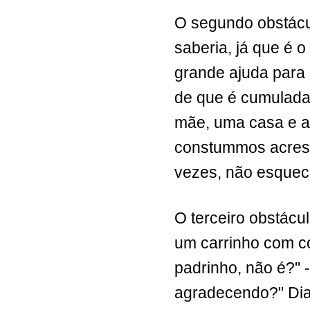
O segundo obstácu
saberia, já que é 
grande ajuda para 
de que é cumulada
mãe, uma casa e a
constummos acresc
vezes, não esque
O terceiro obstácu
um carrinho com co
padrinho, não é?" -
agradecendo?" Dian