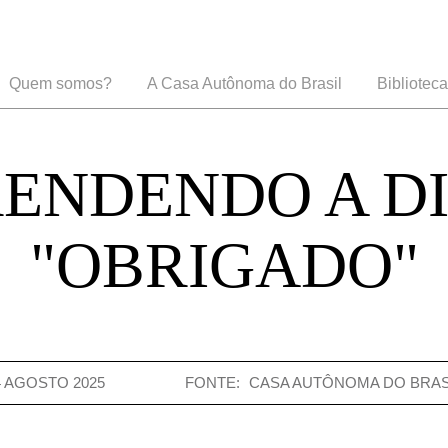
conteúdo
principal
Quem somos?
A Casa Autônoma do Brasil
Biblioteca
ão
ENDENDO A D
"OBRIGADO"
4 AGOSTO 2025
FONTE:
CASA AUTÔNOMA DO BRAS