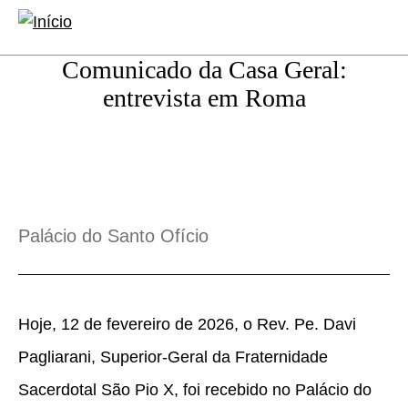
conteúdo
Abrir
Abrir
principal
formulário
a
Comunicado da Casa Geral:
de
naveg
entrevista em Roma
pesquisa
princip
Palácio do Santo Ofício
Hoje, 12 de fevereiro de 2026, o Rev. Pe. Davi
Pagliarani, Superior-Geral da Fraternidade
Sacerdotal São Pio X, foi recebido no Palácio do