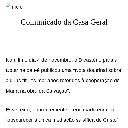
conteúdo
Abrir
Abrir
principal
formulário
a
Comunicado da Casa Geral
de
naveg
pesquisa
princip
No último dia 4 de novembro, o Dicastério para a
Doutrina da Fé publicou uma “Nota doutrinal sobre
alguns títulos marianos referidos à cooperação de
Maria na obra da Salvação”.
Esse texto, aparentemente preocupado em não
“obscurecer a única mediação salvífica de Cristo”,