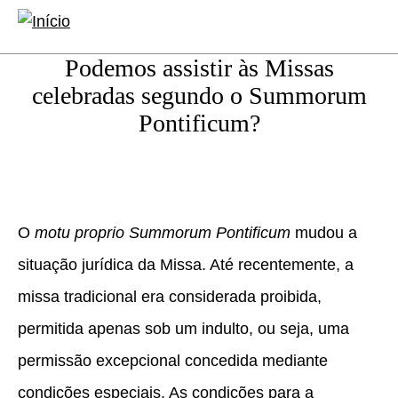
conteúdo
Abrir
Abrir
principal
formulário
a
Podemos assistir às Missas
de
naveg
celebradas segundo o Summorum
pesquisa
princip
Pontificum?
O
motu proprio Summorum Pontificum
mudou a
situação jurídica da Missa. Até recentemente, a
missa tradicional era considerada proibida,
permitida apenas sob um indulto, ou seja, uma
permissão excepcional concedida mediante
condições especiais. As condições para a