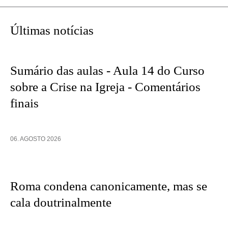
Mostrar
uma
Últimas notícias
versão
impressa
desta
Sumário das aulas - Aula 14 do Curso
página
sobre a Crise na Igreja - Comentários
finais
06. AGOSTO 2026
Roma condena canonicamente, mas se
cala doutrinalmente