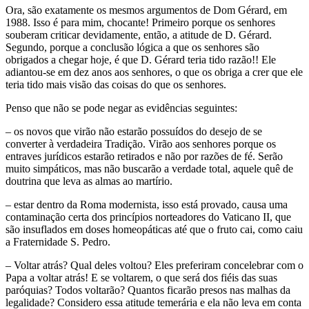
Ora, são exatamente os mesmos argumentos de Dom Gérard, em
1988. Isso é para mim, chocante! Primeiro porque os senhores
souberam criticar devidamente, então, a atitude de D. Gérard.
Segundo, porque a conclusão lógica a que os senhores são
obrigados a chegar hoje, é que D. Gérard teria tido razão!! Ele
adiantou-se em dez anos aos senhores, o que os obriga a crer que ele
teria tido mais visão das coisas do que os senhores.
Penso que não se pode negar as evidências seguintes:
– os novos que virão não estarão possuídos do desejo de se
converter à verdadeira Tradição. Virão aos senhores porque os
entraves jurídicos estarão retirados e não por razões de fé. Serão
muito simpáticos, mas não buscarão a verdade total, aquele quê de
doutrina que leva as almas ao martírio.
– estar dentro da Roma modernista, isso está provado, causa uma
contaminação certa dos princípios norteadores do Vaticano II, que
são insuflados em doses homeopáticas até que o fruto cai, como caiu
a Fraternidade S. Pedro.
– Voltar atrás? Qual deles voltou? Eles preferiram concelebrar com o
Papa a voltar atrás! E se voltarem, o que será dos fiéis das suas
paróquias? Todos voltarão? Quantos ficarão presos nas malhas da
legalidade? Considero essa atitude temerária e ela não leva em conta