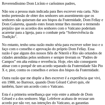
Reverendíssimo Dom Licínio e caríssimos padres,
Não sou a pessoa mais indicada para lhes escrever esta carta. Não
tenho pretensão de obter dos senhores um assentimento que os
senhores não quiseram dar aos bispos da Fraternidade, Dom Fellay e
Dom Galarreta, quando estes foram tentar lhes mostrar o tremendo
prejuízo que os acordos dos senhores com o Vaticano poderiam
acarretar para a Igreja, para o combate pela “Sobrevivência da
Tradição”.
No entanto, tenho uma razão muito séria para escrever sobre isso e o
faço com o conselho e aprovação do próprio Dom Fellay. Essa
razão é que alguns dos nossos fiéis de Niterói e Rio são oriundos de
cidades atendidas pelos senhores e sempre tiveram os “Padres de
Campos” em alta estima e reverência. Hoje, eles não conseguem
atinar com o porquê de um acordo separado da Fraternidade São Pio
X e, pior, contra os conselhos e avisos dos bispos da Fraternidade.
Outra razão que me dispõe a lhes escrever é a experiência que vivi,
em 1988, no Barroux, quando Dom Gérard Calvet quis, ele
também, fazer um acordo com o Vaticano.
Esta é a primeira semelhança que vejo entre a atitude de Dom
Gérard e a dos senhores: Mgr. Lefebvre acabara de recusar um
acordo por não ver, nas intenções do Vaticano, as garantias