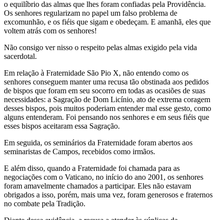
o equilíbrio das almas que lhes foram confiadas pela Providência.
Os senhores regularizam no papel um falso problema de
excomunhão, e os fiéis que sigam e obedeçam. E amanhã, eles que
voltem atrás com os senhores!
Não consigo ver nisso o respeito pelas almas exigido pela vida
sacerdotal.
Em relação à Fraternidade São Pio X, não entendo como os
senhores conseguem manter uma recusa tão obstinada aos pedidos
de bispos que foram em seu socorro em todas as ocasiões de suas
necessidades: a Sagração de Dom Licínio, ato de extrema coragem
desses bispos, pois muitos poderiam entender mal esse gesto, como
alguns entenderam. Foi pensando nos senhores e em seus fiéis que
esses bispos aceitaram essa Sagração.
Em seguida, os seminários da Fraternidade foram abertos aos
seminaristas de Campos, recebidos como irmãos.
E além disso, quando a Fraternidade foi chamada para as
negociações com o Vaticano, no início do ano 2001, os senhores
foram amavelmente chamados a participar. Eles não estavam
obrigados a isso, porém, mais uma vez, foram generosos e fraternos
no combate pela Tradição.