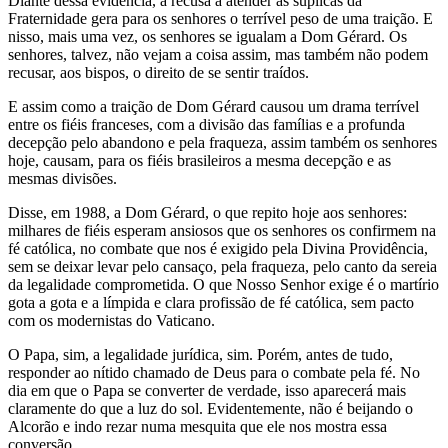
Diante dessa evidência, a recusa a atender às súplicas da
Fraternidade gera para os senhores o terrível peso de uma traição. E
nisso, mais uma vez, os senhores se igualam a Dom Gérard. Os
senhores, talvez, não vejam a coisa assim, mas também não podem
recusar, aos bispos, o direito de se sentir traídos.
E assim como a traição de Dom Gérard causou um drama terrível
entre os fiéis franceses, com a divisão das famílias e a profunda
decepção pelo abandono e pela fraqueza, assim também os senhores
hoje, causam, para os fiéis brasileiros a mesma decepção e as
mesmas divisões.
Disse, em 1988, a Dom Gérard, o que repito hoje aos senhores:
milhares de fiéis esperam ansiosos que os senhores os confirmem na
fé católica, no combate que nos é exigido pela Divina Providência,
sem se deixar levar pelo cansaço, pela fraqueza, pelo canto da sereia
da legalidade comprometida. O que Nosso Senhor exige é o martírio
gota a gota e a límpida e clara profissão de fé católica, sem pacto
com os modernistas do Vaticano.
O Papa, sim, a legalidade jurídica, sim. Porém, antes de tudo,
responder ao nítido chamado de Deus para o combate pela fé. No
dia em que o Papa se converter de verdade, isso aparecerá mais
claramente do que a luz do sol. Evidentemente, não é beijando o
Alcorão e indo rezar numa mesquita que ele nos mostra essa
conversão.